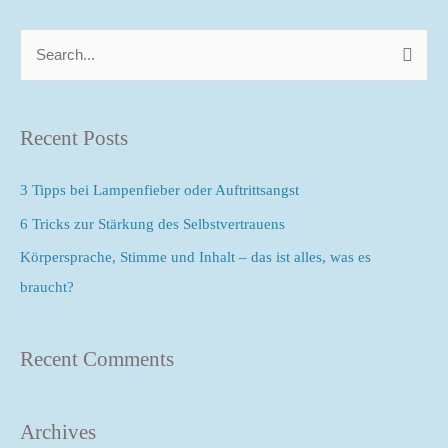
S
u
c
Recent Posts
h
e
3 Tipps bei Lampenfieber oder Auftrittsangst
n
6 Tricks zur Stärkung des Selbstvertrauens
n
Körpersprache, Stimme und Inhalt – das ist alles, was es
a
braucht?
c
h
Recent Comments
:
Archives