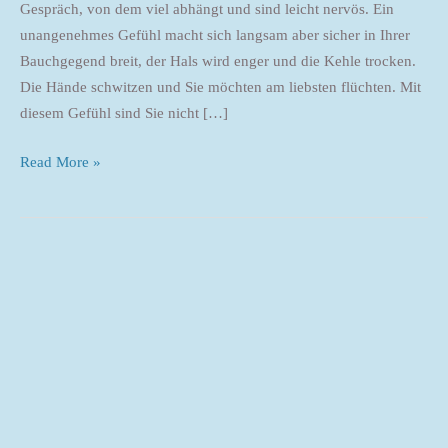
Gespräch, von dem viel abhängt und sind leicht nervös. Ein
unangenehmes Gefühl macht sich langsam aber sicher in Ihrer
Bauchgegend breit, der Hals wird enger und die Kehle trocken.
Die Hände schwitzen und Sie möchten am liebsten flüchten. Mit
diesem Gefühl sind Sie nicht […]
Read More »
6
Tricks
zur
Stärkung
des
Selbstvertrauens