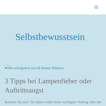
Zum
MAI
Inhalt
ME
springen
Selbstbewusstsein
3
Tipps
3 Tipps bei Lampenfieber oder
bei
Lampenfieber
Auftrittsangst
oder
Auftrittsangst
Kennen Sie das? Sie haben bald einen wichtigen Vortrag oder ein